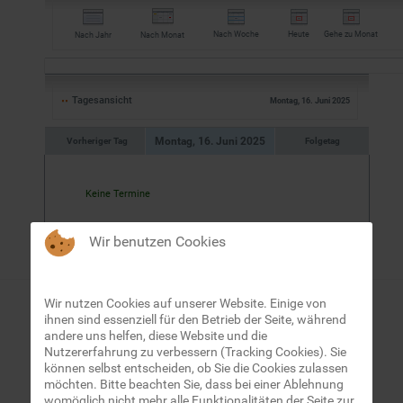
Nach Woche
Heute
Gehe zu Monat
Nach Jahr
Nach Monat
Tagesansicht
Montag, 16. Juni 2025
Montag, 16. Juni 2025
Vorheriger Tag
Folgetag
Keine Termine
Wir benutzen Cookies
Wir nutzen Cookies auf unserer Website. Einige von
Suchen...
ihnen sind essenziell für den Betrieb der Seite, während
andere uns helfen, diese Website und die
Nutzererfahrung zu verbessern (Tracking Cookies). Sie
können selbst entscheiden, ob Sie die Cookies zulassen
möchten. Bitte beachten Sie, dass bei einer Ablehnung
womöglich nicht mehr alle Funktionalitäten der Seite zur