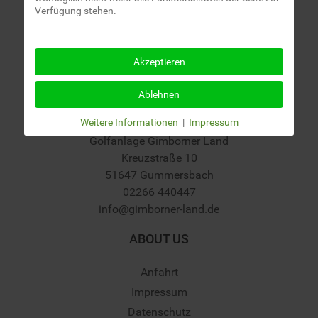
Verfügung stehen.
Akzeptieren
Ablehnen
Weitere Informationen
|
Impressum
Golfanlage Gimborner Land
Kreuzstraße 10
51647 Gummersbach
02266 440447
info@gimborner-land.de
ABOUT US
Anfahrt
Impressum
Datenschutz